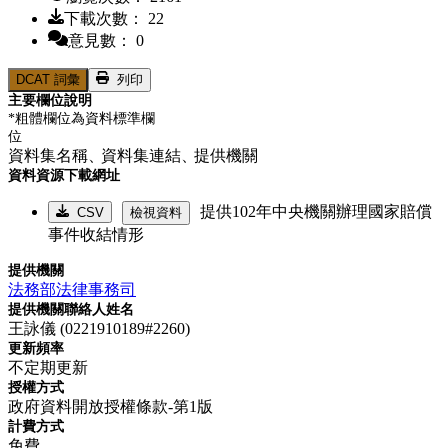
下載次數： 22
意見數： 0
DCAT 詞彙
列印
主要欄位說明
*粗體欄位為資料標準欄
位
資料集名稱、
資料集連結、
提供機關
資料資源下載網址
提供102年中央機關辦理國家賠償
CSV
檢視資料
事件收結情形
提供機關
法務部法律事務司
提供機關聯絡人姓名
王詠儀 (0221910189#2260)
更新頻率
不定期更新
授權方式
政府資料開放授權條款-第1版
計費方式
免費