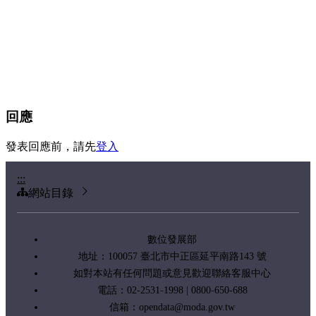
回應
發表回應前，請先
登入
:::
網站目錄
數位發展部
地址：100057 臺北市中正區延平南路143 號
如對本站有任何問題或意見歡迎聯絡客服中心
電話：02-2531-1998 | 0800-650-688
信箱：
opendata@moda.gov.tw