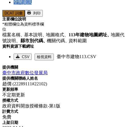
空間資訊
DCAT 詞彙
列印
主要欄位說明
*粗體欄位為資料標準欄
位
檔案名稱、
基本說明、
地圖格式、
113年建物地圖網址、
地圖代
號說明、
縣市別代碼、
機關代碼、
資料範圍
資料資源下載網址
臺中市建物113.CSV
CSV
檢視資料
提供機關
臺中市政府數位發展局
提供機關聯絡人姓名
趙僩 (22289111#22102)
更新頻率
不定期更新
授權方式
政府資料開放授權條款-第1版
計費方式
免費
上架日期