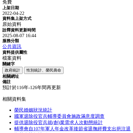
免費
上架日期
2022-04-22
資料集上架方式
原始資料
詮釋資料更新時間
2025-08-07 16:44
服務分類
公共資訊
資料提供屬性
檔案資料
關鍵字
政府統計
性別統計、榮民壽命
相關網址
備註
預計於116年-126年間再更新
相關資料集
榮民婚姻狀況統計
國軍退除役官兵輔導委員會施政滿意度調查
提供退除役官兵就(創)業需求人次動態統計
輔導會自107年軍人年金改革後節省退撫經費支出挹注退