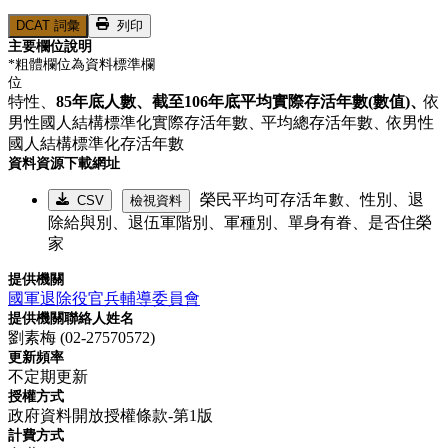
DCAT 詞彙
列印
主要欄位說明
*粗體欄位為資料標準欄
位
特性、
85年底人數、
截至106年底平均實際存活年數(數值)、
依
男性國人結構標準化實際存活年數、
平均總存活年數、
依男性
國人結構標準化存活年數
資料資源下載網址
榮民平均可存活年數、性別、退
CSV
檢視資料
除給與別、退伍軍階別、軍種別、單身有眷、是否住榮
家
提供機關
國軍退除役官兵輔導委員會
提供機關聯絡人姓名
劉素梅 (02-27570572)
更新頻率
不定期更新
授權方式
政府資料開放授權條款-第1版
計費方式