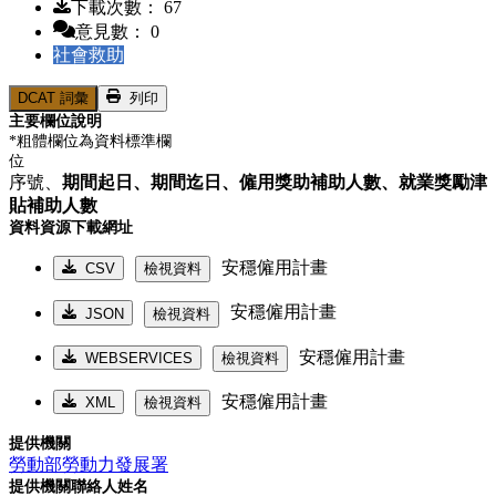
下載次數： 67
意見數： 0
社會救助
DCAT 詞彙
列印
主要欄位說明
*粗體欄位為資料標準欄
位
序號、
期間起日、
期間迄日、
僱用獎助補助人數、
就業獎勵津
貼補助人數
資料資源下載網址
安穩僱用計畫
CSV
檢視資料
安穩僱用計畫
JSON
檢視資料
安穩僱用計畫
WEBSERVICES
檢視資料
安穩僱用計畫
XML
檢視資料
提供機關
勞動部勞動力發展署
提供機關聯絡人姓名