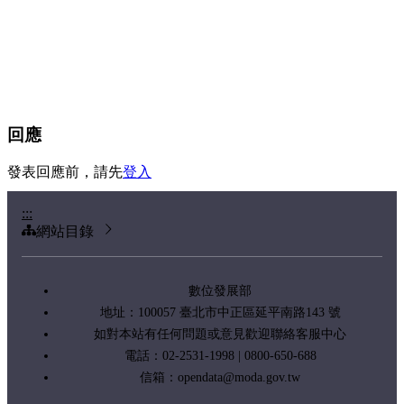
回應
發表回應前，請先
登入
:::
網站目錄
數位發展部
地址：100057 臺北市中正區延平南路143 號
如對本站有任何問題或意見歡迎聯絡客服中心
電話：02-2531-1998 | 0800-650-688
信箱：
opendata@moda.gov.tw