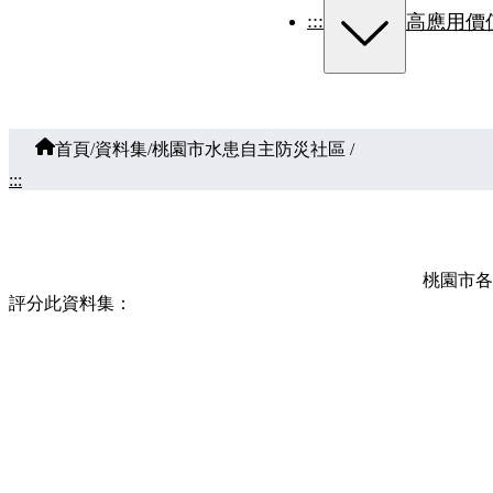
:::
高應用價
首頁
/
資料集
/
桃園市水患自主防災社區
/
:::
桃園市各
評分此資料集：