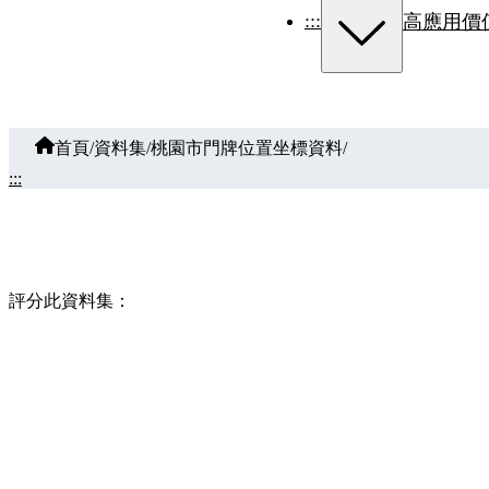
:::
高應用價
首頁
/
資料集
/
桃園市門牌位置坐標資料
/
:::
評分此資料集：