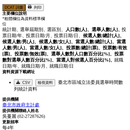
DCAT 詞彙
列印
主要欄位說明
*粗體欄位為資料標準欄
位
統計期、
選舉屆期別、
選區別、
人口數[人]、
選舉人數[人]、
投
票日期/年、
投票日期/月、
投票日期/日、
候選人數/總計[人]、
候選人數/男[人]、
候選人數/女[人]、
當選人數/總計[人]、
當選
人數/男[人]、
當選人數/女[人]、
投票數/總計[票]、
投票數/有效
[票]、
投票數/無效[票]、
選舉人數對人口數百分比[%]、
投票
數對選舉人數百分比[%]、
當選人對候選人百分比[%]、
就職
日期/年、
就職日期/月、
就職日期/日
資料資源下載網址
臺北市區域立法委員選舉時間數
CSV
檢視資料
列統計資料
提供機關
臺北市政府主計處
提供機關聯絡人姓名
吳蔓麗 (02-27287626)
更新頻率
每4年