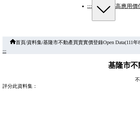
:::
高應用價
首頁
/
資料集
/
基隆市不動產買賣實價登錄Open Data(111
:::
基隆市不動
不
評分此資料集：