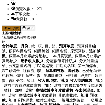
瀏覽次數： 1271
下載次數： 3
意見數： 0
DCAT 詞彙
列印
主要欄位說明
*粗體欄位為資料標準欄
位
會計年度、
月份、
款、
項、
目、
節、
預算年度、
預算科目編
號、
預算科目名稱、
細目編號、
細目名稱、
原預算數、
追加減
數、
截至本月止累計分配數_1、
本月實現數、
截至本月止累計
實現數_2、
應收收入數_3、
分配數預算餘額_4、
分支計畫編
號、
分支計畫名稱、
用途別編號、
用途別名稱、
第一預備金、
第二預備金、
經費流用數、
預算調整數、
應付數、
已分配尚未
執行數、
備註_預暫付數、
業務計畫或工作計畫、
經資門、
執行
數、
會計分類、
項目、
收入實現數、
減項_收入待納庫數、
加項
_以前年度待納庫繳庫數、
加項_以前年度撥款於本年度繳還數
_材料、
加項_以前年度撥款於本年度繳還數_存出保證金、
加
項_以前年度撥款於本年度繳還數_其他應收款、
加項_預收
款、
加項_剔除經費、
繳付公庫數、
一級用途別編號、
一級用途