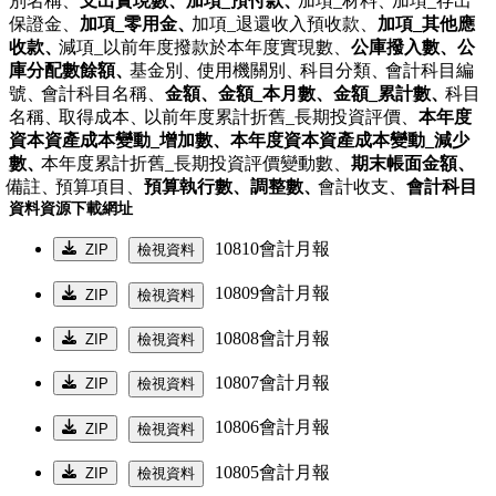
別名稱、
支出實現數、
加項_預付款、
加項_材料、
加項_存出
保證金、
加項_零用金、
加項_退還收入預收款、
加項_其他應
收款、
減項_以前年度撥款於本年度實現數、
公庫撥入數、
公
庫分配數餘額、
基金別、
使用機關別、
科目分類、
會計科目編
號、
會計科目名稱、
金額、
金額_本月數、
金額_累計數、
科目
名稱、
取得成本、
以前年度累計折舊_長期投資評價、
本年度
資本資產成本變動_增加數、
本年度資本資產成本變動_減少
數、
本年度累計折舊_長期投資評價變動數、
期末帳面金額、
備註、
預算項目、
預算執行數、
調整數、
會計收支、
會計科目
資料資源下載網址
10810會計月報
ZIP
檢視資料
10809會計月報
ZIP
檢視資料
10808會計月報
ZIP
檢視資料
10807會計月報
ZIP
檢視資料
10806會計月報
ZIP
檢視資料
10805會計月報
ZIP
檢視資料