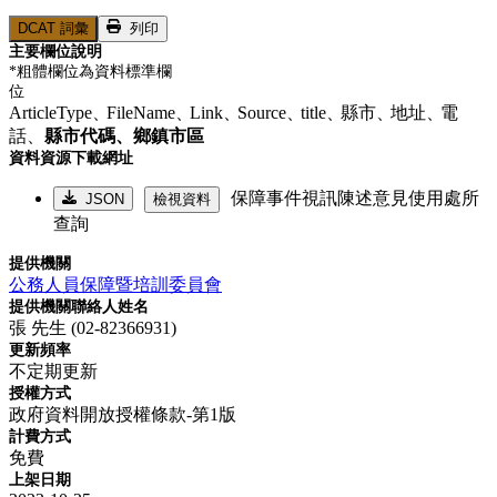
DCAT 詞彙
列印
主要欄位說明
*粗體欄位為資料標準欄
位
ArticleType、
FileName、
Link、
Source、
title、
縣市、
地址、
電
話、
縣市代碼、
鄉鎮市區
資料資源下載網址
保障事件視訊陳述意見使用處所
JSON
檢視資料
查詢
提供機關
公務人員保障暨培訓委員會
提供機關聯絡人姓名
張 先生 (02-82366931)
更新頻率
不定期更新
授權方式
政府資料開放授權條款-第1版
計費方式
免費
上架日期