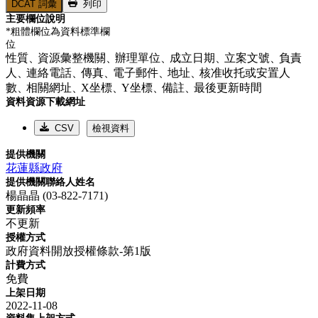
DCAT 詞彙
列印
主要欄位說明
*粗體欄位為資料標準欄
位
性質、
資源彙整機關、
辦理單位、
成立日期、
立案文號、
負責
人、
連絡電話、
傳真、
電子郵件、
地址、
核准收托或安置人
數、
相關網址、
X坐標、
Y坐標、
備註、
最後更新時間
資料資源下載網址
CSV
檢視資料
提供機關
花蓮縣政府
提供機關聯絡人姓名
楊晶晶 (03-822-7171)
更新頻率
不更新
授權方式
政府資料開放授權條款-第1版
計費方式
免費
上架日期
2022-11-08