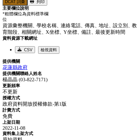
DCAT 詞彙
列印
主要欄位說明
*粗體欄位為資料標準欄
位
資源彙整機關、
學校名稱、
連絡電話、
傳真、
地址、
設立別、
教
育階段、
相關網址、
X坐標、
Y坐標、
備註、
最後更新時間
資料資源下載網址
CSV
檢視資料
提供機關
花蓮縣政府
提供機關聯絡人姓名
楊晶晶 (03-822-7171)
更新頻率
不更新
授權方式
政府資料開放授權條款-第1版
計費方式
免費
上架日期
2022-11-08
資料集上架方式
原始資料