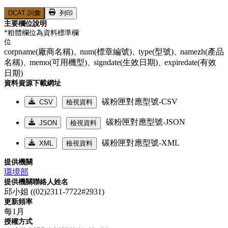
DCAT 詞彙
列印
主要欄位說明
*粗體欄位為資料標準欄
位
corpname(廠商名稱)、
num(標章編號)、
type(型號)、
namezh(產品
名稱)、
memo(可用機型)、
signdate(生效日期)、
expiredate(有效
日期)
資料資源下載網址
碳粉匣對應型號-CSV
CSV
檢視資料
碳粉匣對應型號-JSON
JSON
檢視資料
碳粉匣對應型號-XML
XML
檢視資料
提供機關
環境部
提供機關聯絡人姓名
邱小姐 ((02)2311-7722#2931)
更新頻率
每1月
授權方式