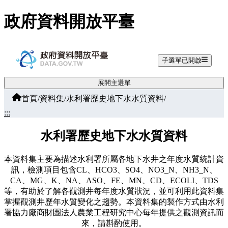
跳至主要內容
政府資料開放平臺
子選單已開啟
展開主選單
首頁
/
資料集
/
水利署歷史地下水水質資料
/
:::
水利署歷史地下水水質資料
本資料集主要為描述水利署所屬各地下水井之年度水質統計資
訊，檢測項目包含CL、HCO3、SO4、NO3_N、NH3_N、
CA、MG、K、NA、ASO、FE、MN、CD、ECOLI、TDS
等，有助於了解各觀測井每年度水質狀況，並可利用此資料集
掌握觀測井歷年水質變化之趨勢。本資料集的製作方式由水利
署協力廠商財團法人農業工程研究中心每年提供之觀測資訊而
來，請斟酌使用。