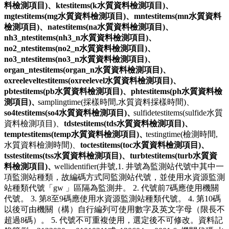
料檢測項目)、
ktestitems(k水質資料檢測項目)、
mgtestitems(mg水質資料檢測項目)、
mntestitems(mn水質資料
檢測項目)、
natestitems(na水質資料檢測項目)、
nh3_ntestitems(nh3_n水質資料檢測項目)、
no2_ntestitems(no2_n水質資料檢測項目)、
no3_ntestitems(no3_n水質資料檢測項目)、
organ_ntestitems(organ_n水質資料檢測項目)、
oxreeleveltestitems(oxreelevel水質資料檢測項目)、
pbtestitems(pb水質資料檢測項目)、
phtestitems(ph水質資料檢
測項目)、
samplingtime(採樣時間,水質資料採樣時間)、
so4testitems(so4水質資料檢測項目)、
sulfidetestitems(sulfide水質
資料檢測項目)、
tdstestitems(tds水質資料檢測項目)、
temptestitems(temp水質資料檢測項目)、
testingtime(檢測時間,
水質資料檢測時間)、
toctestitems(toc水質資料檢測項目)、
tsstestitems(tss水質資料檢測項目)、
turbtestitems(turb水質資
料檢測項目)、
wellidentifier(井號,1. 井號為監測站代號中其中一
項監測站種類，故編碼方式同監測站代號，並使用水資源監測
站種類代號「gw 」區隔為監測井。 2. 代號前7碼應使用機關
代號。 3. 第8至9碼應使用水資源監測站種類代號。 4. 第10碼
以後可由機關（構）自行編列可使用數字及英文字母（限長不
超過8碼）。 5. 代號不可重複使用，選定後不可修改。資料記