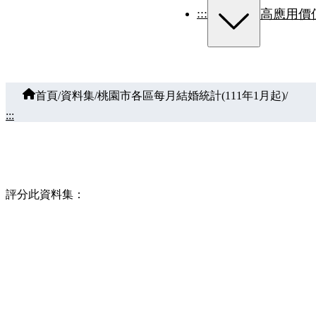
:::
高應用價
首頁
/
資料集
/
桃園市各區每月結婚統計(111年1月起)
/
:::
評分此資料集：