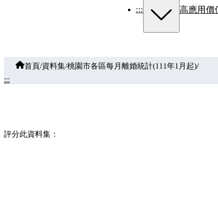
:::
高應用價
首頁
/
資料集
/
桃園市各區每月離婚統計(111年1月起)
/
:::
評分此資料集：