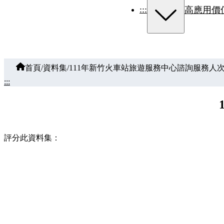
:::
高應用價
首頁
/
資料集
/
111年新竹火車站旅遊服務中心諮詢服務人
:::
評分此資料集：