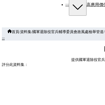
:::
高應用價
首頁
/
資料集
/
國軍退除役官兵輔導委員會政風處檢舉管道
/
:::
提供國軍退除役官兵
評分此資料集：