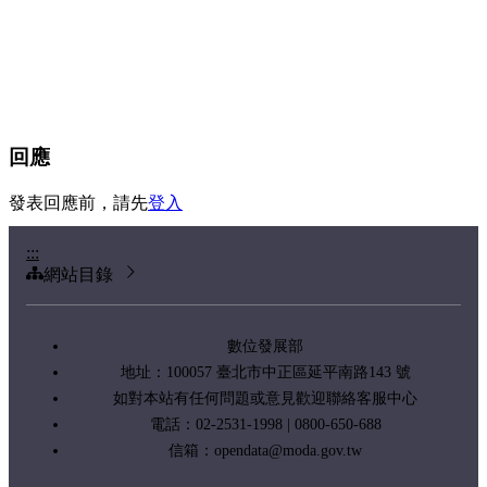
回應
發表回應前，請先
登入
:::
網站目錄
數位發展部
地址：100057 臺北市中正區延平南路143 號
如對本站有任何問題或意見歡迎聯絡客服中心
電話：02-2531-1998 | 0800-650-688
信箱：
opendata@moda.gov.tw