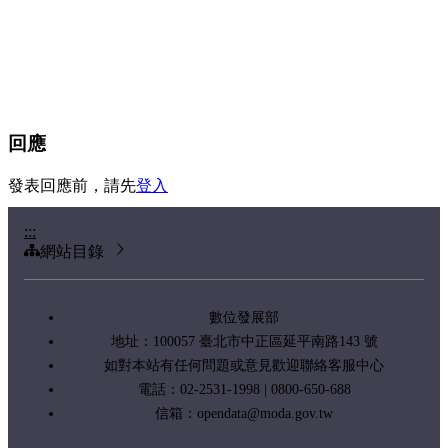
回應
發表回應前，請先
登入
:::
網站目錄
數位發展部
地址：100057 臺北市中正區延平南路143 號
如對本站有任何問題或意見歡迎聯絡客服中心
電話：02-2531-1998 | 0800-650-688
信箱：
opendata@moda.gov.tw