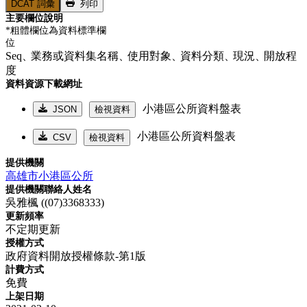
DCAT 詞彙
列印
主要欄位說明
*粗體欄位為資料標準欄
位
Seq、
業務或資料集名稱、
使用對象、
資料分類、
現況、
開放程
度
資料資源下載網址
小港區公所資料盤表
JSON
檢視資料
小港區公所資料盤表
CSV
檢視資料
提供機關
高雄市小港區公所
提供機關聯絡人姓名
吳雅楓 ((07)3368333)
更新頻率
不定期更新
授權方式
政府資料開放授權條款-第1版
計費方式
免費
上架日期