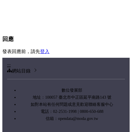
回應
發表回應前，請先
登入
:::
網站目錄
數位發展部
地址：100057 臺北市中正區延平南路143 號
如對本站有任何問題或意見歡迎聯絡客服中心
電話：02-2531-1998 | 0800-650-688
信箱：
opendata@moda.gov.tw