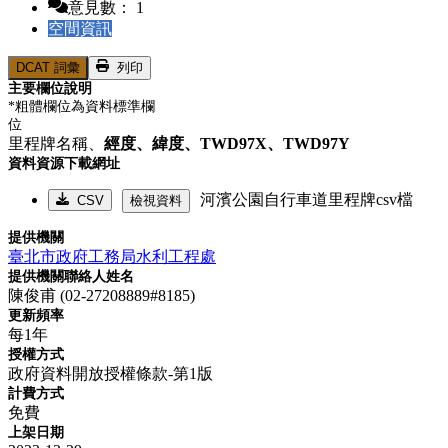
意見數： 1
空間資訊
DCAT 詞彙
列印
主要欄位說明
*粗體欄位為資料標準欄
位
里程牌名稱、
經度、
緯度、
TWD97X、
TWD97Y
資料資源下載網址
河濱公園自行車道里程牌csv檔
CSV
檢視資料
提供機關
臺北市政府工務局水利工程處
提供機關聯絡人姓名
陳俊甫 (02-27208889#8185)
更新頻率
每1年
授權方式
政府資料開放授權條款-第1版
計費方式
免費
上架日期