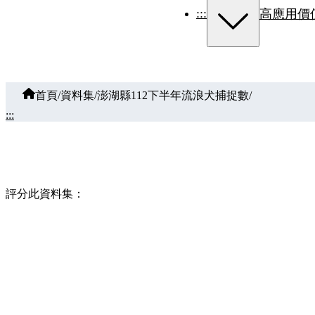
:::
高應用價
首頁
/
資料集
/
澎湖縣112下半年流浪犬捕捉數
/
:::
評分此資料集：