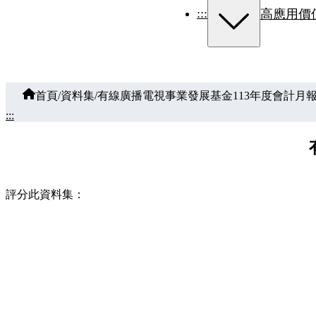
:::
高應用價
首頁
/
資料集
/
有線廣播電視事業發展基金113年度會計月
:::
評分此資料集：