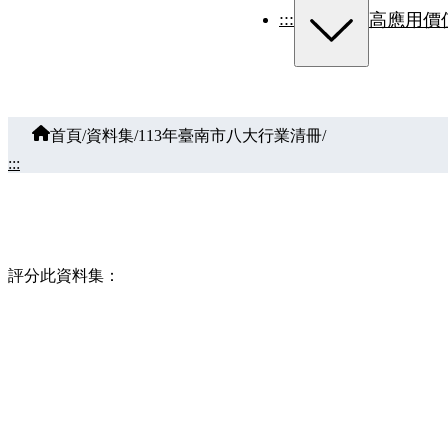
:::
高應用價
首頁
/
資料集
/
113年臺南市八大行業清冊
/
:::
評分此資料集：