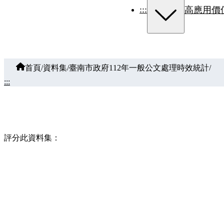
:::
高應用價
首頁
/
資料集
/
臺南市政府112年一般公文處理時效統計
/
:::
評分此資料集：