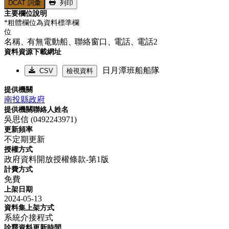
DCAT 詞彙
列印
主要欄位說明
*粗體欄位為資料標準欄
位
名稱、
有無電動船、
聯絡窗口、
電話、
電話2
資料資源下載網址
日月潭班船船隊
CSV
檢視資料
提供機關
南投縣政府
提供機關聯絡人姓名
吳思信 (0492243971)
更新頻率
不定期更新
授權方式
政府資料開放授權條款-第1版
計費方式
免費
上架日期
2024-05-13
資料集上架方式
系統介接程式
詮釋資料更新時間