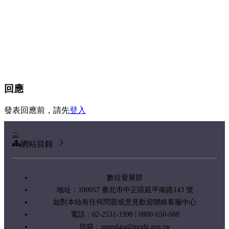
回應
發表回應前，請先
登入
:::
網站目錄
數位發展部
地址：100057 臺北市中正區延平南路143 號
如對本站有任何問題或意見歡迎聯絡客服中心
電話：02-2531-1998 | 0800-650-688
信箱：
opendata@moda.gov.tw