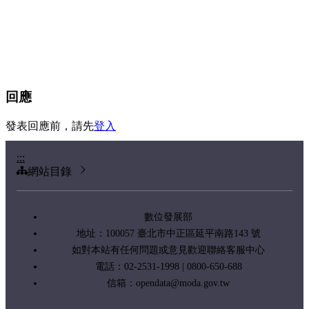
回應
發表回應前，請先
登入
:::
網站目錄
數位發展部
地址：100057 臺北市中正區延平南路143 號
如對本站有任何問題或意見歡迎聯絡客服中心
電話：02-2531-1998 | 0800-650-688
信箱：
opendata@moda.gov.tw