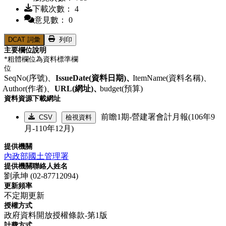
下載次數： 4
意見數： 0
DCAT 詞彙
列印
主要欄位說明
*粗體欄位為資料標準欄
位
SeqNo(序號)、
IssueDate(資料日期)、
ItemName(資料名稱)、
Author(作者)、
URL(網址)、
budget(預算)
資料資源下載網址
前瞻1期-營建署會計月報(106年9
CSV
檢視資料
月-110年12月)
提供機關
內政部國土管理署
提供機關聯絡人姓名
劉承坤 (02-87712094)
更新頻率
不定期更新
授權方式
政府資料開放授權條款-第1版
計費方式