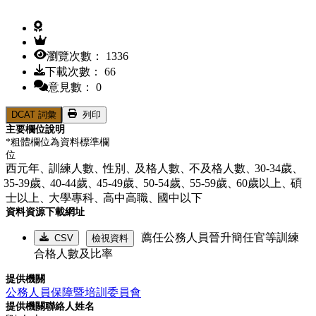
瀏覽次數： 1336
下載次數： 66
意見數： 0
DCAT 詞彙
列印
主要欄位說明
*粗體欄位為資料標準欄
位
西元年、
訓練人數、
性別、
及格人數、
不及格人數、
30-34歲、
35-39歲、
40-44歲、
45-49歲、
50-54歲、
55-59歲、
60歲以上、
碩
士以上、
大學專科、
高中高職、
國中以下
資料資源下載網址
薦任公務人員晉升簡任官等訓練
CSV
檢視資料
合格人數及比率
提供機關
公務人員保障暨培訓委員會
提供機關聯絡人姓名