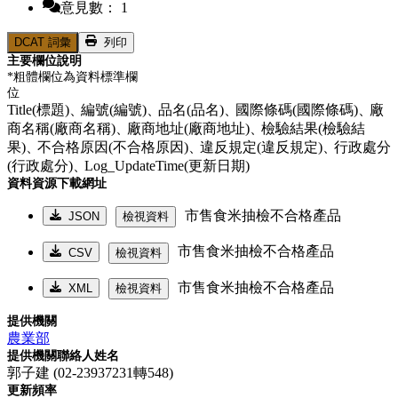
意見數： 1
DCAT 詞彙
列印
主要欄位說明
*粗體欄位為資料標準欄
位
Title(標題)、
編號(編號)、
品名(品名)、
國際條碼(國際條碼)、
廠
商名稱(廠商名稱)、
廠商地址(廠商地址)、
檢驗結果(檢驗結
果)、
不合格原因(不合格原因)、
違反規定(違反規定)、
行政處分
(行政處分)、
Log_UpdateTime(更新日期)
資料資源下載網址
市售食米抽檢不合格產品
JSON
檢視資料
市售食米抽檢不合格產品
CSV
檢視資料
市售食米抽檢不合格產品
XML
檢視資料
提供機關
農業部
提供機關聯絡人姓名
郭子建 (02-23937231轉548)
更新頻率