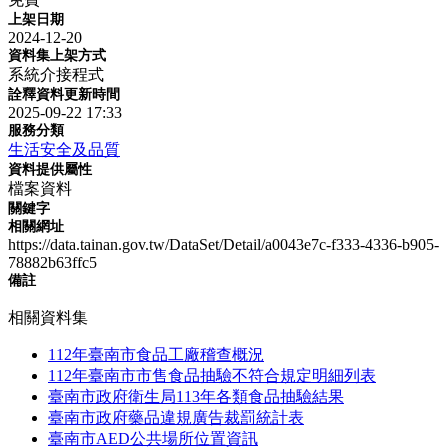
上架日期
2024-12-20
資料集上架方式
系統介接程式
詮釋資料更新時間
2025-09-22 17:33
服務分類
生活安全及品質
資料提供屬性
檔案資料
關鍵字
相關網址
https://data.tainan.gov.tw/DataSet/Detail/a0043e7c-f333-4336-b905-
78882b63ffc5
備註
相關資料集
112年臺南市食品工廠稽查概況
112年臺南市市售食品抽驗不符合規定明細列表
臺南市政府衛生局113年各類食品抽驗結果
臺南市政府藥品違規廣告裁罰統計表
臺南市AED公共場所位置資訊