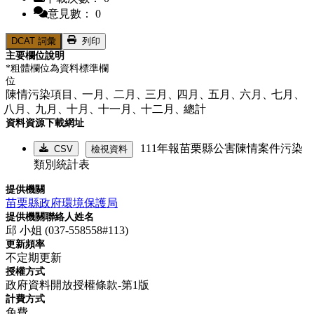
意見數： 0
DCAT 詞彙
列印
主要欄位說明
*粗體欄位為資料標準欄
位
陳情污染項目、
一月、
二月、
三月、
四月、
五月、
六月、
七月、
八月、
九月、
十月、
十一月、
十二月、
總計
資料資源下載網址
111年報苗栗縣公害陳情案件污染
CSV
檢視資料
類別統計表
提供機關
苗栗縣政府環境保護局
提供機關聯絡人姓名
邱 小姐 (037-558558#113)
更新頻率
不定期更新
授權方式
政府資料開放授權條款-第1版
計費方式
免費