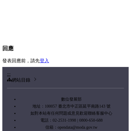
回應
發表回應前，請先
登入
:::
網站目錄
數位發展部
地址：100057 臺北市中正區延平南路143 號
如對本站有任何問題或意見歡迎聯絡客服中心
電話：02-2531-1998 | 0800-650-688
信箱：
opendata@moda.gov.tw