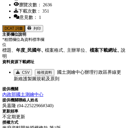
瀏覽次數： 2636
下載次數： 351
意見數： 1
DCAT 詞彙
列印
主要欄位說明
*粗體欄位為資料標準欄
位
標題、
年度_民國年、
檔案格式、
主辦單位、
檔案下載網址、
說
明
資料資源下載網址
國土測繪中心辦理行政區界線更
CSV
檢視資料
新維護製圖規範及原則
提供機關
內政部國土測繪中心
提供機關聯絡人姓名
吳嘉隆 (04-22522966#340)
更新頻率
不定期更新
授權方式
政府資料開放授權條款-第1版