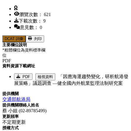
瀏覽次數： 621
下載次數： 9
意見數： 0
DCAT 詞彙
列印
主要欄位說明
*粗體欄位為資料標準欄
位
PDF
資料資源下載網址
「因應海運趨勢變化，研析航港發
PDF
檢視資料
展策略」議題調查 —健全國內外航業監理法制研究案
提供機關
交通部航港局
提供機關聯絡人姓名
蔡 小姐 (02-89785499)
更新頻率
不定期更新
授權方式