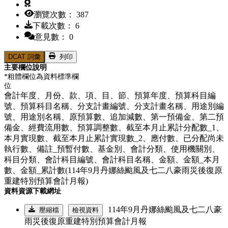
瀏覽次數： 387
下載次數： 6
意見數： 0
DCAT 詞彙
列印
主要欄位說明
*粗體欄位為資料標準欄
位
會計年度、月份、款、項、目、節、預算年度、預算科目編
號、預算科目名稱、分支計畫編號、分支計畫名稱、用途別編
號、用途別名稱、原預算數、追加減數、第一預備金、第二預
備金、經費流用數、預算調整數、截至本月止累計分配數_1、
本月實現數、截至本月止累計實現數_2、應付數、已分配尚未
執行數、備註_預暫付數、基金別、會計分類、使用機關別、
科目分類、會計科目編號、會計科目名稱、金額、金額_本月
數、金額_累計數(114年9月丹娜絲颱風及七二八豪雨災後復原
重建特別預算會計月報)
資料資源下載網址
114年9月丹娜絲颱風及七二八豪
壓縮檔
檢視資料
雨災後復原重建特別預算會計月報