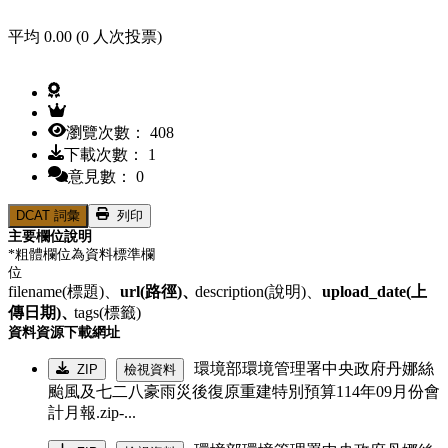
平均 0.00 (0 人次投票)
瀏覽次數： 408
下載次數： 1
意見數： 0
DCAT 詞彙
列印
主要欄位說明
*粗體欄位為資料標準欄
位
filename(標題)、
url(路徑)、
description(說明)、
upload_date(上
傳日期)、
tags(標籤)
資料資源下載網址
環境部環境管理署中央政府丹娜絲
ZIP
檢視資料
颱風及七二八豪雨災後復原重建特別預算114年09月份會
計月報.zip-...