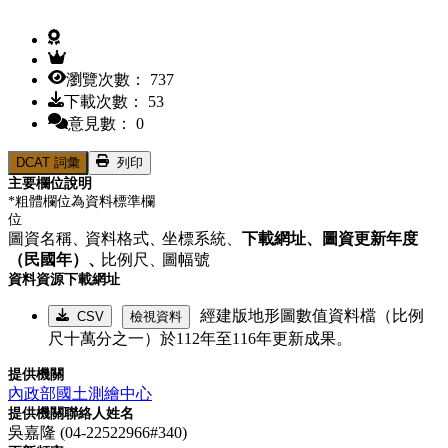
瀏覽次數： 737
下載次數： 53
意見數： 0
DCAT 詞彙
列印
主要欄位說明
*粗體欄位為資料標準欄
位
圖資名稱、
資料格式、
坐標系統、
下載網址、
圖資更新年度
（民國年）、
比例尺、
圖幅號
資料資源下載網址
經建版地形圖數值資料檔（比例
CSV
檢視資料
尺十萬分之一）於112年至116年更新成果。
提供機關
內政部國土測繪中心
提供機關聯絡人姓名
吳嘉隆 (04-22522966#340)