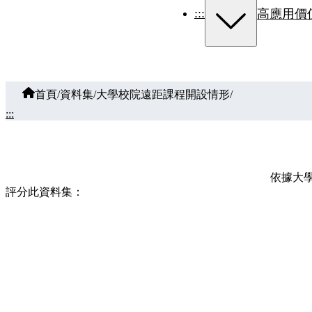
:::
高應用價
首頁
/
資料集
/
大學校院遠距課程開設情形
/
:::
依據大
評分此資料集：