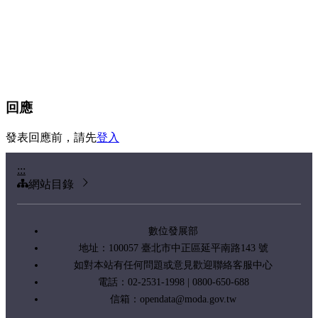
回應
發表回應前，請先
登入
:::
網站目錄
數位發展部
地址：100057 臺北市中正區延平南路143 號
如對本站有任何問題或意見歡迎聯絡客服中心
電話：02-2531-1998 | 0800-650-688
信箱：
opendata@moda.gov.tw