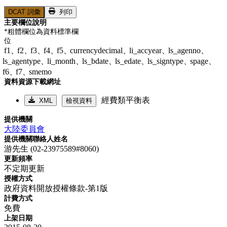
DCAT 詞彙
列印
主要欄位說明
*粗體欄位為資料標準欄
位
f1、
f2、
f3、
f4、
f5、
currencydecimal、
li_accyear、
ls_agenno、
ls_agentype、
li_month、
ls_bdate、
ls_edate、
ls_signtype、
spage、
f6、
f7、
smemo
資料資源下載網址
經費類平衡表
XML
檢視資料
提供機關
大陸委員會
提供機關聯絡人姓名
游先生 (02-23975589#8060)
更新頻率
不定期更新
授權方式
政府資料開放授權條款-第1版
計費方式
免費
上架日期