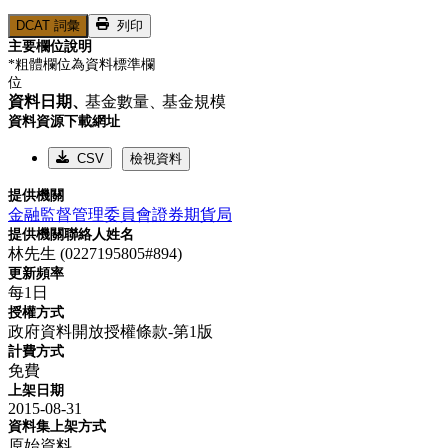
DCAT 詞彙
列印
主要欄位說明
*粗體欄位為資料標準欄
位
資料日期、
基金數量、
基金規模
資料資源下載網址
CSV
檢視資料
提供機關
金融監督管理委員會證券期貨局
提供機關聯絡人姓名
林先生 (0227195805#894)
更新頻率
每1日
授權方式
政府資料開放授權條款-第1版
計費方式
免費
上架日期
2015-08-31
資料集上架方式
原始資料