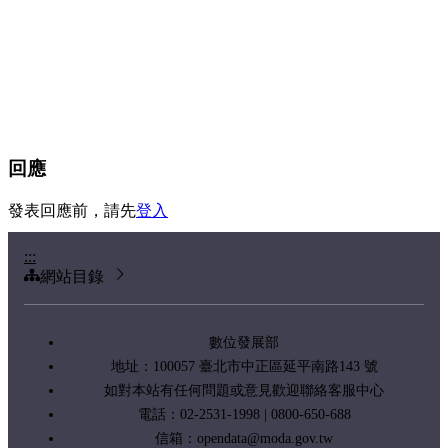
回應
發表回應前，請先
登入
:::
網站目錄
數位發展部
地址：100057 臺北市中正區延平南路143 號
如對本站有任何問題或意見歡迎聯絡客服中心
電話：02-2531-1998 | 0800-650-688
信箱：
opendata@moda.gov.tw