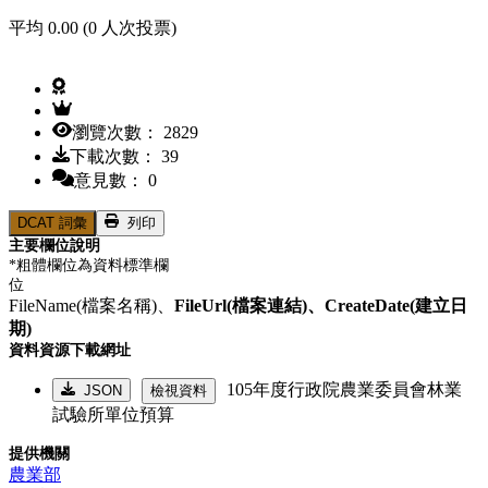
平均 0.00 (0 人次投票)
瀏覽次數： 2829
下載次數： 39
意見數： 0
DCAT 詞彙
列印
主要欄位說明
*粗體欄位為資料標準欄
位
FileName(檔案名稱)、
FileUrl(檔案連結)、
CreateDate(建立日
期)
資料資源下載網址
105年度行政院農業委員會林業
JSON
檢視資料
試驗所單位預算
提供機關
農業部