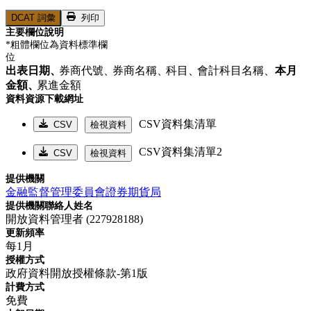
DCAT 詞彙
列印
主要欄位說明
*粗體欄位為資料標準欄
位
出表日期、
券商代號、
券商名稱、
科目、
會計科目名稱、
本月
金額、
累進金額
資料資源下載網址
CSV資料集清單
CSV
檢視資料
CSV資料集清單2
CSV
檢視資料
提供機關
金融監督管理委員會證券期貨局
提供機關聯絡人姓名
開放資料管理者 (227928188)
更新頻率
每1月
授權方式
政府資料開放授權條款-第1版
計費方式
免費