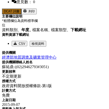
意見數： 0
DCAT 詞彙
列印
主要欄位說明
*粗體欄位為資料標準欄
位
資料類別、
年度、
檔案名稱、
檔案類型、
下載網址
資料資源下載網址
CSV
檢視資料
提供機關
經濟部地質調查及礦業管理中心
提供機關聯絡人姓名
蘇祐鼎 ((02)29462793#3051)
更新頻率
不定期更新
授權方式
政府資料開放授權條款-第1版
計費方式
免費
上架日期
2015-09-07
資料集上架方式