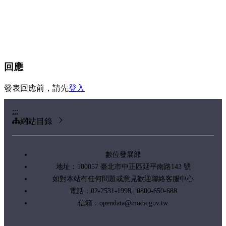
回應
發表回應前，請先
登入
:::
網站目錄
數位發展部
地址：100057 臺北市中正區延平南路143 號
如對本站有任何問題或意見歡迎聯絡客服中心
電話：02-2531-1998 | 0800-650-688
信箱：
opendata@moda.gov.tw