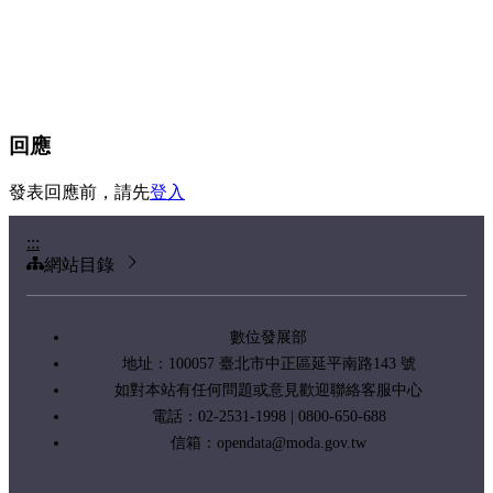
回應
發表回應前，請先
登入
:::
網站目錄
數位發展部
地址：100057 臺北市中正區延平南路143 號
如對本站有任何問題或意見歡迎聯絡客服中心
電話：02-2531-1998 | 0800-650-688
信箱：
opendata@moda.gov.tw