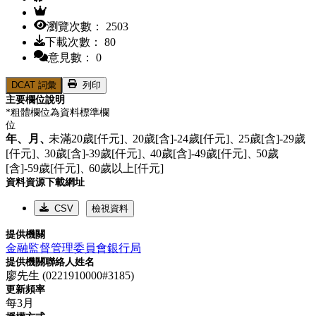
瀏覽次數： 2503
下載次數： 80
意見數： 0
DCAT 詞彙
列印
主要欄位說明
*粗體欄位為資料標準欄
位
年、
月、
未滿20歲[仟元]、
20歲[含]-24歲[仟元]、
25歲[含]-29歲
[仟元]、
30歲[含]-39歲[仟元]、
40歲[含]-49歲[仟元]、
50歲
[含]-59歲[仟元]、
60歲以上[仟元]
資料資源下載網址
CSV
檢視資料
提供機關
金融監督管理委員會銀行局
提供機關聯絡人姓名
廖先生 (0221910000#3185)
更新頻率
每3月