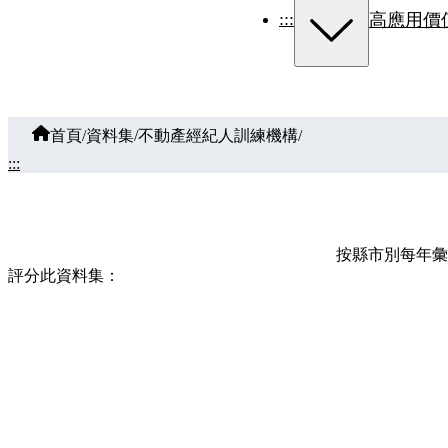
:::
高應用價
首頁
/
資料集
/
不動產經紀人訓練機構
/
:::
按縣市別每年彙
評分此資料集：