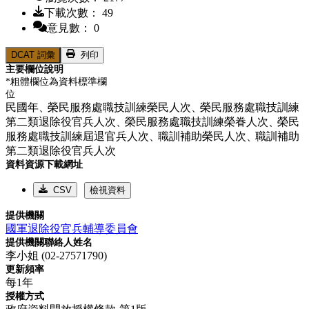
下載次數： 49
意見數： 0
DCAT 詞彙
列印
主要欄位說明
*粗體欄位為資料標準欄
位
民國年、
榮民服務處職技訓練榮民人次、
榮民服務處職技訓練
第二類退除役官兵人次、
榮民服務處職技訓練榮眷人次、
榮民
服務處職技訓練屆退官兵人次、
職訓補助榮民人次、
職訓補助
第二類退除役官兵人次
資料資源下載網址
CSV
檢視資料
提供機關
國軍退除役官兵輔導委員會
提供機關聯絡人姓名
李小姐 (02-27571790)
更新頻率
每1年
授權方式