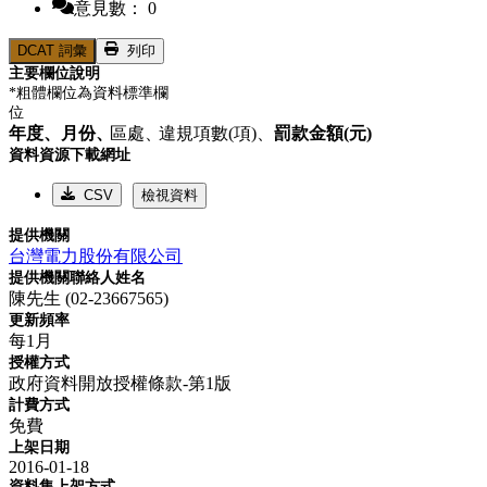
意見數： 0
DCAT 詞彙
列印
主要欄位說明
*粗體欄位為資料標準欄
位
年度、
月份、
區處、
違規項數(項)、
罰款金額(元)
資料資源下載網址
CSV
檢視資料
提供機關
台灣電力股份有限公司
提供機關聯絡人姓名
陳先生 (02-23667565)
更新頻率
每1月
授權方式
政府資料開放授權條款-第1版
計費方式
免費
上架日期
2016-01-18
資料集上架方式